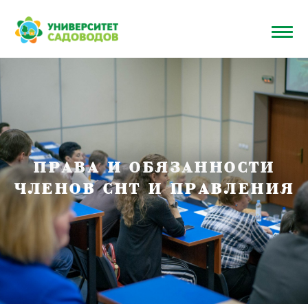
Главная
>
База
>
Управление
>
Права и обязанности
знаний
СНТ
членов СНТ и правления
ПРАВА И ОБЯЗАННОСТИ
ЧЛЕНОВ СНТ И ПРАВЛЕНИЯ