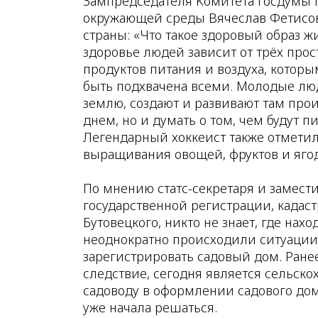
Зампредседателя Комитета Госдумы 
окружающей среды Вячеслав Фетисов
страны: «Что такое здоровый образ ж
здоровье людей зависит от трёх прос
продуктов питания и воздуха, котор
быть подхвачена всеми. Молодые люд
землю, создают и развивают там про
днем, но и думать о том, чем будут п
Легендарный хоккеист также отметил
выращивания овощей, фруктов и ягод
По мнению статс-секретаря и замес
государственной регистрации, кадаст
Бутовецкого, никто не знает, где нах
неоднократно происходили ситуации,
зарегистрировать садовый дом. Ранее
следствие, сегодня является сельско
садоводу в оформлении садового дом
уже начала решаться.