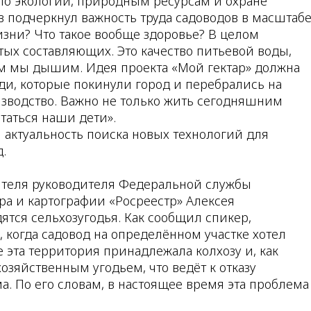
по экологии, природным ресурсам и охране
 подчеркнул важность труда садоводов в масштаб
изни? Что такое вообще здоровье? В целом
тых составляющих. Это качество питьевой воды,
ым мы дышим. Идея проекта «Мой гектар» должна
и, которые покинули город и перебрались на
изводство. Важно не только жить сегодняшним
итаться наши дети».
 актуальность поиска новых технологий для
.
тителя руководителя Федеральной службы
ра и картографии «Росреестр» Алексея
одятся сельхозугодья. Как сообщил спикер,
 когда садовод на определённом участке хотел
 эта территория принадлежала колхозу и, как
хозяйственным угодьем, что ведёт к отказу
а. По его словам, в настоящее время эта проблема