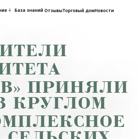
ета Садоводов» приняли участие в круглом столе «Комплексно
ние
База знаний
Отзывы
Торговый дом
Новости
ВИТЕЛИ
ИТЕТА
В» ПРИНЯЛИ
В КРУГЛОМ
ОМПЛЕКСНОЕ
 СЕЛЬСКИХ