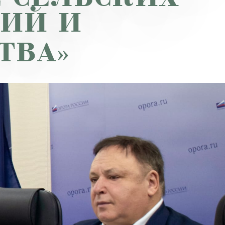
ИЙ И
ТВА»